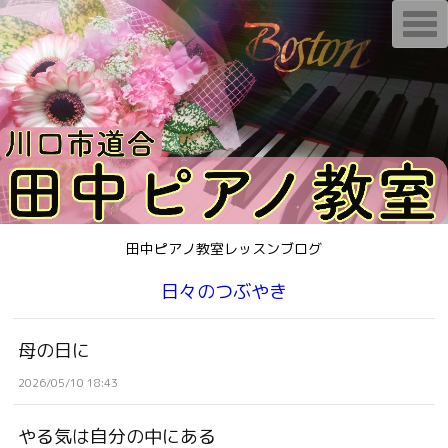
T
o
g
g
l
e
n
a
v
i
g
a
t
i
o
n
田中ピアノ教室レッスンブログ
日々のつぶやき
母の日に
2026/05/10 18:43
やる気は自分の中にある